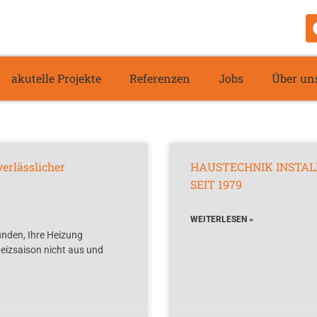
akutelle Projekte
Referenzen
Jobs
Über un
verlässlicher
HAUSTECHNIK INSTALL
SEIT 1979
WEITERLESEN »
nden, Ihre Heizung
eizsaison nicht aus und