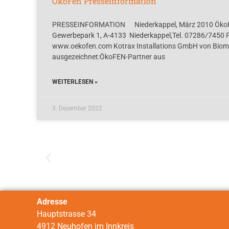
ÖkoFen Presseinformation
PRESSEINFORMATION Niederkappel, März 2010 ÖkoFE
Gewerbepark 1, A-4133 Niederkappel,Tel. 07286/7450 
www.oekofen.com Kotrax Installations GmbH von Bio
ausgezeichnet:ÖkoFEN-Partner aus
WEITERLESEN »
3. Dezember 2022
Adresse
Hauptstrasse 34
4912 Neuhofen im Innkreis