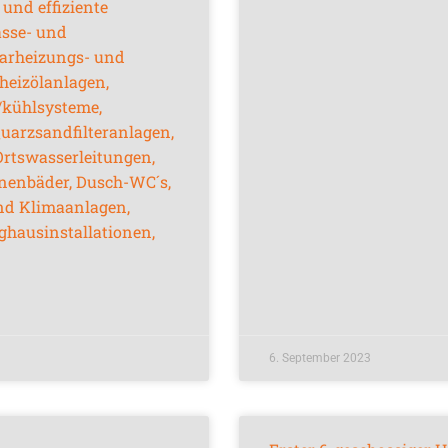
und effiziente
sse- und
arheizungs- und
eizölanlagen,
/kühlsysteme,
uarzsandfilteranlagen,
rtswasserleitungen,
ionenbäder, Dusch-WC´s,
nd Klimaanlagen,
ghausinstallationen,
6. September 2023