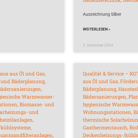
Auszeichnung Silber
WEITERLESEN »
3. Dezember 2024
aus aus Öl und Gas,
Qualität & Service – KO
 und Bäderplanung,
aus Öl und Gas, Förder
Bädersanierungen,
Bäderplanung, Haustec
gienische Warmwasser-
Bädersanierungen, Pla
ationen, Biomasse- und
hygienische Warmwasser
arheizungs- und
Wohnungsstationen, B
eizölanlagen,
thermische Solarheizu
/kühlsysteme,
Gasthermentausch, Bioh
uarzsandfilteranlagen,
Deckenheizungs-/kühl