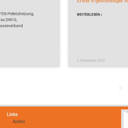
Erster 6-geschossiger
N Pelletsheizung,
WEITERLESEN »
Fax DW10,
masseverband
3. Dezember 2020
Links
Archiv