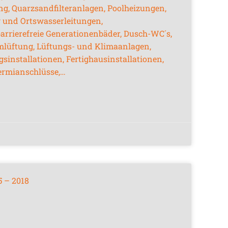
g, Quarzsandfilteranlagen, Poolheizungen,
und Ortswasserleitungen,
barrierefreie Generationenbäder, Dusch-WC´s,
mlüftung, Lüftungs- und Klimaanlagen,
nstallationen, Fertighausinstallationen,
ermianschlüsse,…
5 – 2018