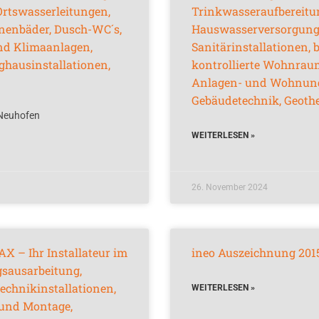
rtswasserleitungen,
Trinkwasseraufbereitun
ionenbäder, Dusch-WC´s,
Hauswasserversorgung 
nd Klimaanlagen,
Sanitärinstallationen, 
ghausinstallationen,
kontrollierte Wohnrau
Anlagen- und Wohnungsi
Gebäudetechnik, Geoth
 Neuhofen
WEITERLESEN »
26. November 2024
AX – Ihr Installateur im
ineo Auszeichnung 201
gsausarbeitung,
echnikinstallationen,
WEITERLESEN »
 und Montage,