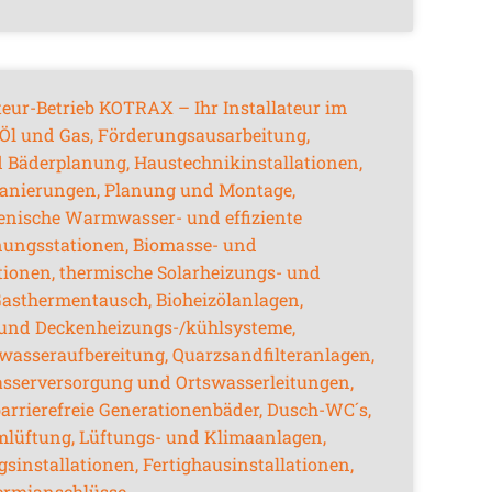
teur-Betrieb KOTRAX – Ihr Installateur im
 Öl und Gas, Förderungsausarbeitung,
 Bäderplanung, Haustechnikinstallationen,
anierungen, Planung und Montage,
enische Warmwasser- und effiziente
ungsstationen, Biomasse- und
onen, thermische Solarheizungs- und
sthermentausch, Bioheizölanlagen,
 und Deckenheizungs-/kühlsysteme,
asseraufbereitung, Quarzsandfilteranlagen,
sserversorgung und Ortswasserleitungen,
barrierefreie Generationenbäder, Dusch-WC´s,
mlüftung, Lüftungs- und Klimaanlagen,
nstallationen, Fertighausinstallationen,
ermianschlüsse,…