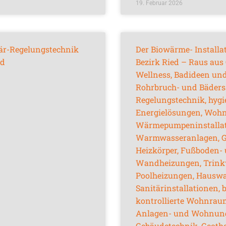
19. Februar 2026
är-Regelungstechnik
Der Biowärme- Installa
nd
Bezirk Ried – Raus aus
Wellness, Badideen und
Rohrbruch- und Bäders
Regelungstechnik, hygi
Energielösungen, Wohn
Wärmepumpeninstallati
Warmwasseranlagen, Ga
Heizkörper, Fußboden-
Wandheizungen, Trinkw
Poolheizungen, Hauswa
Sanitärinstallationen, 
kontrollierte Wohnrau
Anlagen- und Wohnungsi
Gebäudetechnik, Geoth