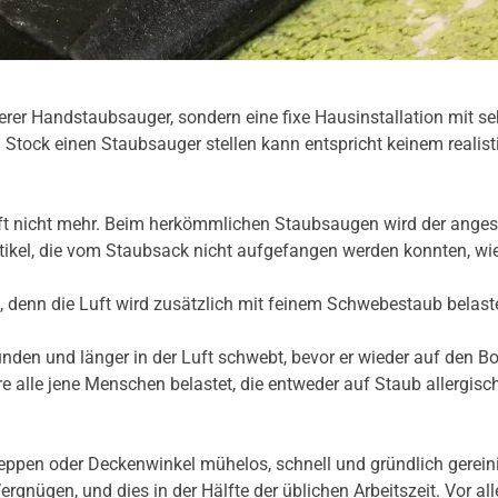
erer Handstaubsauger, sondern eine fixe Hausinstallation mit seh
tock einen Staubsauger stellen kann entspricht keinem realistis
luft nicht mehr. Beim herkömmlichen Staubsaugen wird der ang
rtikel, die vom Staubsack nicht aufgefangen werden konnten, wi
t, denn die Luft wird zusätzlich mit feinem Schwebestaub belast
Stunden und länger in der Luft schwebt, bevor er wieder auf den 
e alle jene Menschen belastet, die entweder auf Staub allergisc
reppen oder Deckenwinkel mühelos, schnell und gründlich gerei
rgnügen, und dies in der Hälfte der üblichen Arbeitszeit. Vor 